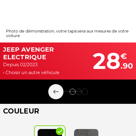
Photo de démonstration, votre tapis sera aux mesures de votre
voiture
JEEP AVENGER
28
€
ELECTRIQUE
.90
Depuis 02/2023
› Choisir un autre véhicule
keyboard_backspace
COULEUR
check