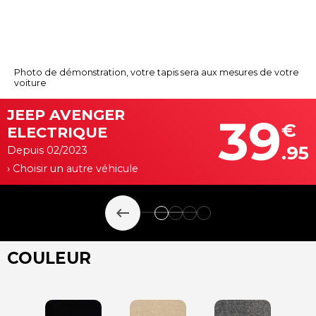
Photo de démonstration, votre tapis sera aux mesures de votre
voiture
JEEP AVENGER
39
€
ELECTRIQUE
.95
Depuis 02/2023
› Choisir un autre véhicule
keyboard_backspace
COULEUR