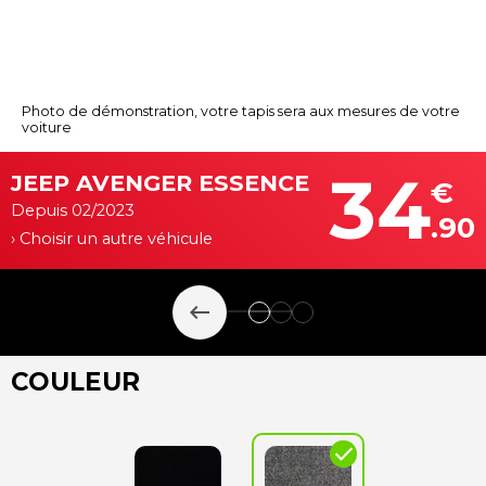
Photo de démonstration, votre tapis sera aux mesures de votre
voiture
34
JEEP AVENGER ESSENCE
€
Depuis 02/2023
.90
› Choisir un autre véhicule
keyboard_backspace
COULEUR
check