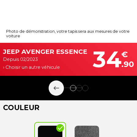
Photo de démonstration, votre tapis sera aux mesures de votre
voiture
34
JEEP AVENGER ESSENCE
€
Depuis 02/2023
.90
› Choisir un autre véhicule
keyboard_backspace
COULEUR
check