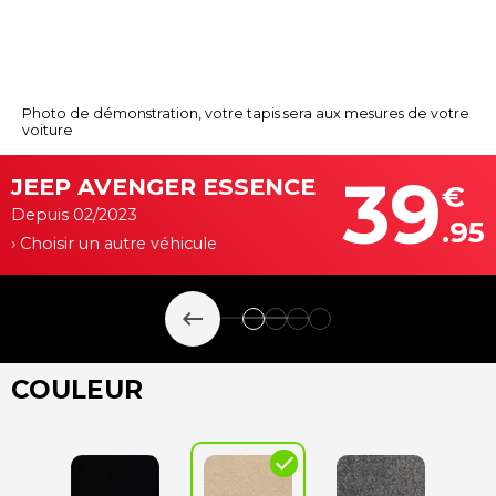
Photo de démonstration, votre tapis sera aux mesures de votre
voiture
39
JEEP AVENGER ESSENCE
€
Depuis 02/2023
.95
› Choisir un autre véhicule
keyboard_backspace
COULEUR
check