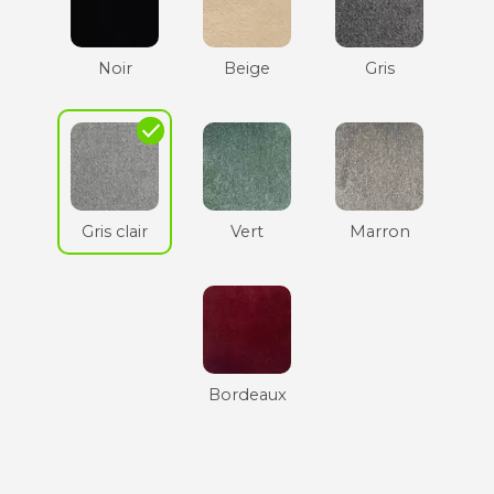
Noir
Beige
Gris
check
Gris clair
Vert
Marron
Bordeaux