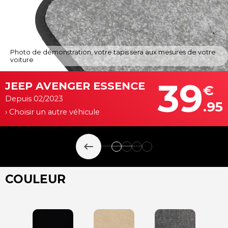
Photo de démonstration, votre tapis sera aux mesures de votre
voiture
39
JEEP AVENGER ESSENCE
€
Depuis 02/2023
.95
› Choisir un autre véhicule
keyboard_backspace
COULEUR