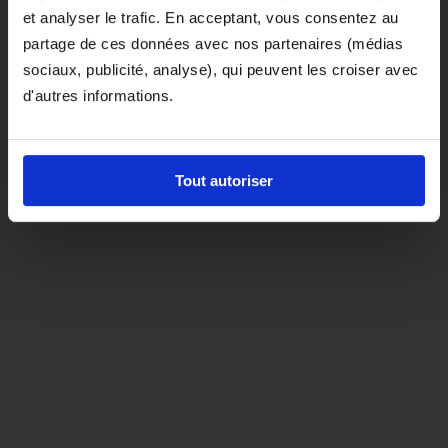
et analyser le trafic. En acceptant, vous consentez au
D'ici là, si vous souhaitez le coloris noir,
partage de ces données avec nos partenaires (médias
orientez-vous vers la matière "indispensable"
sociaux, publicité, analyse), qui peuvent les croiser avec
d'autres informations.
Tout autoriser