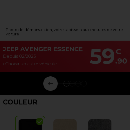
Photo de démonstration, votre tapis sera aux mesures de votre
voiture
59
JEEP AVENGER ESSENCE
€
Depuis 02/2023
.90
› Choisir un autre véhicule
keyboard_backspace
COULEUR
check