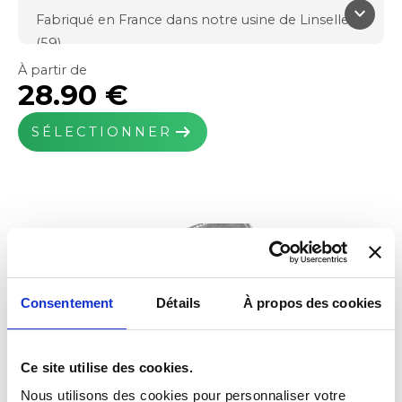
keyboard_arrow_down
Fabriqué en France dans notre usine de Linselles
(59)
Qualité et confort
À partir de
28.90 €
Moquette velours
650g/m² de fibre PP
arrow_right_alt
SÉLECTIONNER
Poids total : 2000g/m²
Épaisseur : 9mm
Noir, Gris
Système de fixations inclus si prévus à l'origine
Broderies possibles
Consentement
Détails
À propos des cookies
Ce site utilise des cookies.
Nous utilisons des cookies pour personnaliser votre