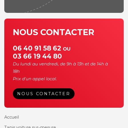
NOUS CONTACTER
06 40 91 58 62
OU
03 66 19 44 80
Du lundi au vendredi, de 9h à 13h et de 14h à
18h
Prix d'un appel local.
NOUS CONTACTER
Accueil
Tapis voiture sur-mesure