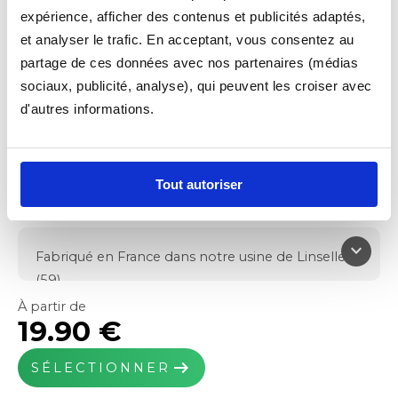
expérience, afficher des contenus et publicités adaptés,
et analyser le trafic. En acceptant, vous consentez au
partage de ces données avec nos partenaires (médias
sociaux, publicité, analyse), qui peuvent les croiser avec
TAPIS VOITURE
d'autres informations.
MOQUETTE ESSENTIEL
Fonctionnel
Tout autoriser
4.9/5
keyboard_arrow_down
Fabriqué en France dans notre usine de Linselles
(59)
Protège le plancher de votre véhicule
À partir de
19.90 €
Moquette aiguilletée
650g/m² de fibre PP
arrow_right_alt
SÉLECTIONNER
Poids total : 1900g/m²
Épaisseur : 5 à 7mm