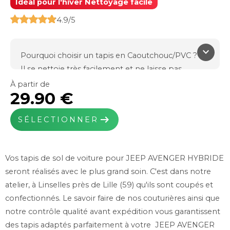
Idéal pour l'hiver Nettoyage facile
4.9/5
keyboard_arrow_down
Pourquoi choisir un tapis en Caoutchouc/PVC ?
Il se nettoie très facilement et ne laisse pas
l'humidité pénétrer sur votre moquette d'origine.
À partir de
29.90 €
Il est indispensable l'hiver en cas d'intempéries et
de fortes pluies.
arrow_right_alt
SÉLECTIONNER
Fabriqué en France dans notre usine de Linselles
(59)
Efficace et résistant
Vos tapis de sol de voiture pour JEEP AVENGER HYBRIDE
Caoutchouc thermo Plastic TPR
seront réalisés avec le plus grand soin. C'est dans notre
Poids total : 1900g/m²
atelier, à Linselles près de Lille (59) qu'ils sont coupés et
Épaisseur : 7mm
confectionnés. Le savoir faire de nos couturières ainsi que
Noir, Beige
notre contrôle qualité avant expédition vous garantissent
Système de fixations inclus si prévus à l'origine
des tapis adaptés parfaitement à votre JEEP AVENGER
Grand choix de coloris pour la ganse de pourtour.