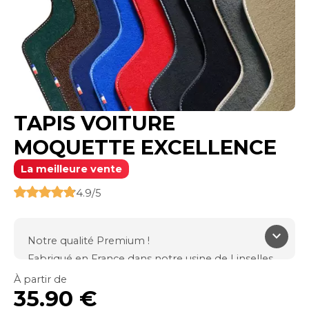
TAPIS VOITURE
MOQUETTE EXCELLENCE
La meilleure vente
4.9/5
keyboard_arrow_down
Notre qualité Premium !
Fabriqué en France dans notre usine de Linselles
(59)
À partir de
35.90 €
Le haut de gamme constructeur