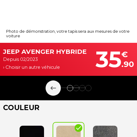
Photo de démonstration, votre tapis sera aux mesures de votre
voiture
35
JEEP AVENGER HYBRIDE
€
Depuis 02/2023
.90
› Choisir un autre véhicule
keyboard_backspace
COULEUR
check