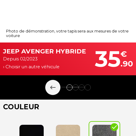
Photo de démonstration, votre tapis sera aux mesures de votre
voiture
35
JEEP AVENGER HYBRIDE
€
Depuis 02/2023
.90
› Choisir un autre véhicule
keyboard_backspace
COULEUR
check