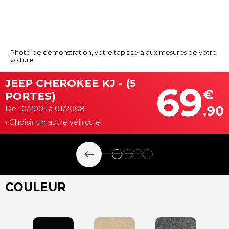
Photo de démonstration, votre tapis sera aux mesures de votre
voiture
JEEP CHEROKEE KJ - (5
69
€
PORTES)
.90
De 10/2001 à 01/2008
› Choisir un autre véhicule
keyboard_backspace
COULEUR