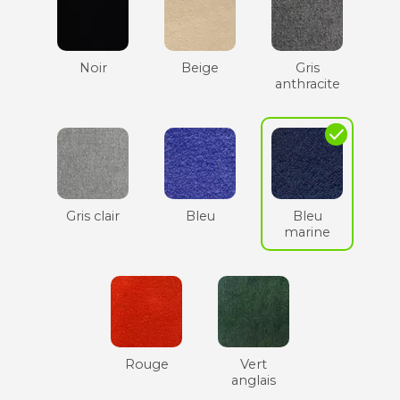
Noir
Beige
Gris
anthracite
check
Gris clair
Bleu
Bleu
marine
Rouge
Vert
anglais