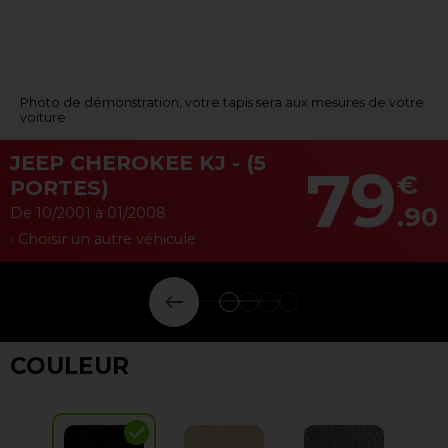
Photo de démonstration, votre tapis sera aux mesures de votre
voiture
JEEP CHEROKEE KJ - (5
79
€
PORTES)
.90
De 10/2001 à 01/2008
› Choisir un autre véhicule
keyboard_backspace
COULEUR
check