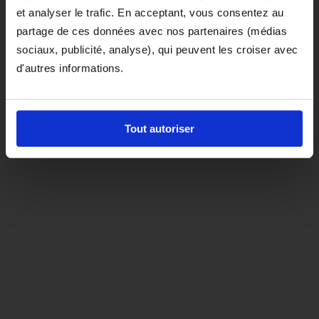
et analyser le trafic. En acceptant, vous consentez au
D'ici là, si vous souhaitez le coloris noir,
partage de ces données avec nos partenaires (médias
orientez-vous vers la matière "indispensable"
sociaux, publicité, analyse), qui peuvent les croiser avec
d'autres informations.
Tout autoriser