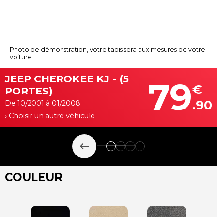
Photo de démonstration, votre tapis sera aux mesures de votre
voiture
JEEP CHEROKEE KJ - (5
79
€
PORTES)
.90
De 10/2001 à 01/2008
› Choisir un autre véhicule
keyboard_backspace
COULEUR