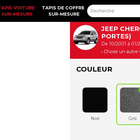
TAPIS VOITURE 
TAPIS DE COFFRE 
SUR-MESURE
SUR-MESURE
JEEP CHERO
PORTES)
De 10/2001 à 01/
› Choisir un autre
COULEUR
Noir
Gris