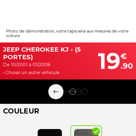
Photo de démonstration, votre tapis sera aux mesures de votre
voiture
JEEP CHEROKEE KJ - (5
19
€
PORTES)
.90
De 10/2001 à 01/2008
› Choisir un autre véhicule
keyboard_backspace
COULEUR
check