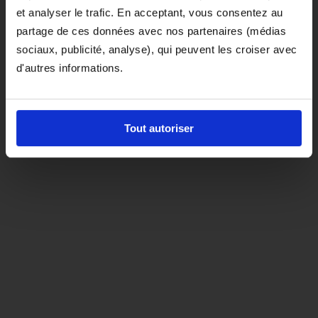
et analyser le trafic. En acceptant, vous consentez au
D'ici là, si vous souhaitez le coloris noir,
partage de ces données avec nos partenaires (médias
orientez-vous vers la matière "indispensable"
sociaux, publicité, analyse), qui peuvent les croiser avec
d'autres informations.
Tout autoriser