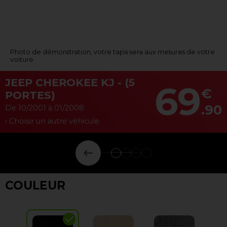
Photo de démonstration, votre tapis sera aux mesures de votre
voiture
JEEP CHEROKEE KJ - (5
69
€
PORTES)
.90
De 10/2001 à 01/2008
› Choisir un autre véhicule
keyboard_backspace
COULEUR
check