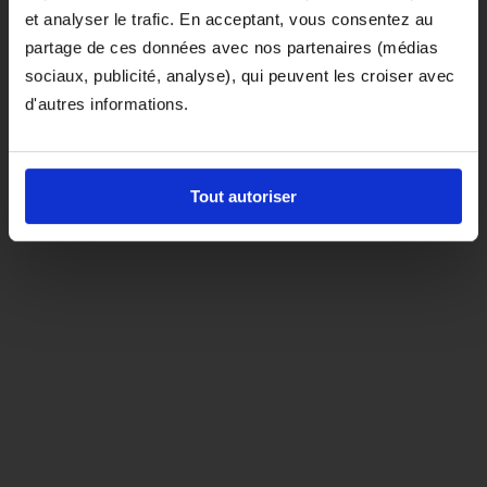
et analyser le trafic. En acceptant, vous consentez au
D'ici là, si vous souhaitez le coloris noir,
partage de ces données avec nos partenaires (médias
orientez-vous vers la matière "indispensable"
sociaux, publicité, analyse), qui peuvent les croiser avec
d'autres informations.
Tout autoriser