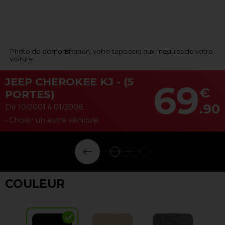
Photo de démonstration, votre tapis sera aux mesures de votre
voiture
JEEP CHEROKEE KJ - (5
69
€
PORTES)
.90
De 10/2001 à 01/2008
› Choisir un autre véhicule
keyboard_backspace
COULEUR
check