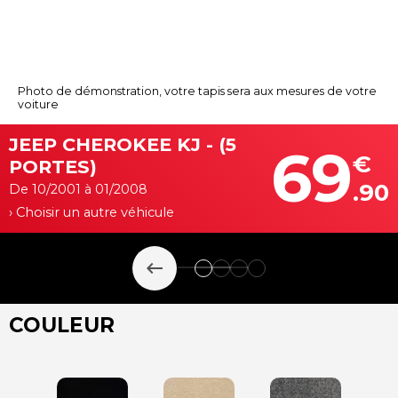
Photo de démonstration, votre tapis sera aux mesures de votre
voiture
JEEP CHEROKEE KJ - (5
69
€
PORTES)
.90
De 10/2001 à 01/2008
› Choisir un autre véhicule
keyboard_backspace
COULEUR