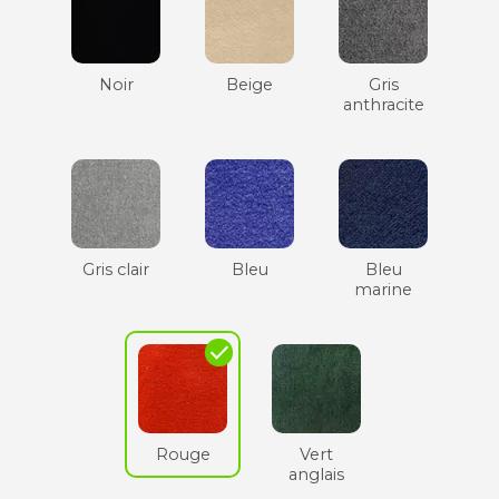
Noir
Beige
Gris
anthracite
Gris clair
Bleu
Bleu
marine
check
Rouge
Vert
anglais