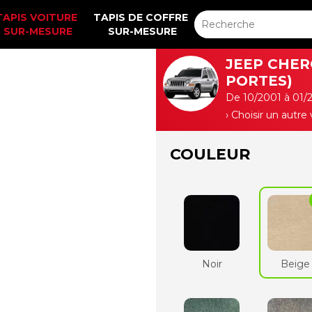
TAPIS VOITURE 
TAPIS DE COFFRE 
SUR-MESURE
SUR-MESURE
JEEP CHERO
PORTES)
De 10/2001 à 01/
› Choisir un autre
COULEUR
Noir
Beige