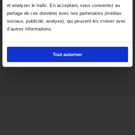
et analyser le trafic. En acceptant, vous consentez au
D'ici là, si vous souhaitez le coloris noir,
partage de ces données avec nos partenaires (médias
orientez-vous vers la matière "indispensable"
sociaux, publicité, analyse), qui peuvent les croiser avec
d'autres informations.
Tout autoriser