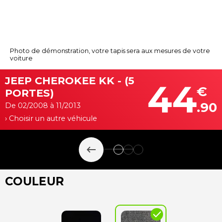
Photo de démonstration, votre tapis sera aux mesures de votre
voiture
JEEP CHEROKEE KK - (5
44
€
PORTES)
.90
De 02/2008 à 11/2013
› Choisir un autre véhicule
keyboard_backspace
COULEUR
check