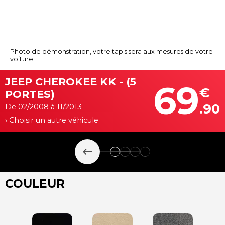
Photo de démonstration, votre tapis sera aux mesures de votre
voiture
JEEP CHEROKEE KK - (5
69
€
PORTES)
.90
De 02/2008 à 11/2013
› Choisir un autre véhicule
keyboard_backspace
COULEUR