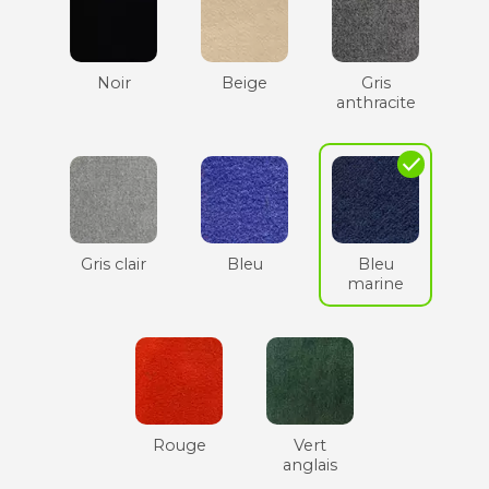
Noir
Beige
Gris
anthracite
check
Gris clair
Bleu
Bleu
marine
Rouge
Vert
anglais