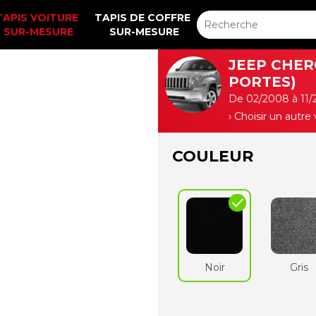
TAPIS VOITURE 
TAPIS DE COFFRE 
SUR-MESURE
SUR-MESURE
JEEP CHERO
PORTES)
De 02/2008 à 11/
› Choisir un autre
COULEUR
check
Noir
Gris