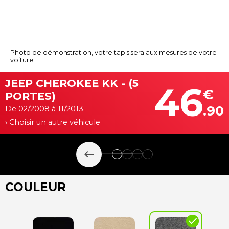
Photo de démonstration, votre tapis sera aux mesures de votre
voiture
JEEP CHEROKEE KK - (5
46
€
PORTES)
.90
De 02/2008 à 11/2013
› Choisir un autre véhicule
keyboard_backspace
COULEUR
check