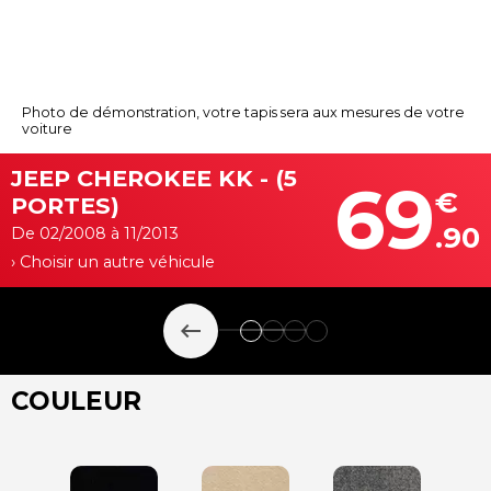
Photo de démonstration, votre tapis sera aux mesures de votre
voiture
JEEP CHEROKEE KK - (5
69
€
PORTES)
.90
De 02/2008 à 11/2013
› Choisir un autre véhicule
keyboard_backspace
COULEUR