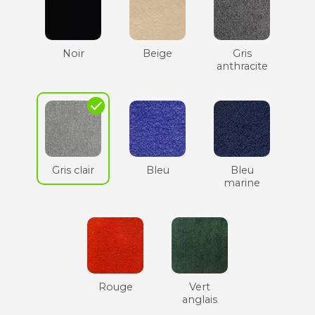
Noir
Beige
Gris
anthracite
check
Gris clair
Bleu
Bleu
marine
Rouge
Vert
anglais