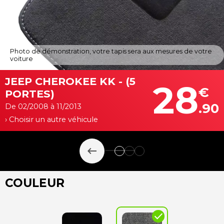
Photo de démonstration, votre tapis sera aux mesures de votre
voiture
JEEP CHEROKEE KK - (5
28
€
PORTES)
.90
De 02/2008 à 11/2013
› Choisir un autre véhicule
keyboard_backspace
COULEUR
check