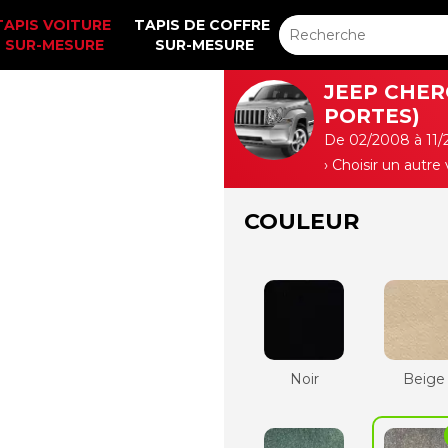
TAPIS VOITURE 
TAPIS DE COFFRE 
SUR-MESURE
SUR-MESURE
JEEP CHERO
PORTES)
De 02/2008 à 11/
› Choisir un autre
COULEUR
Noir
Beige