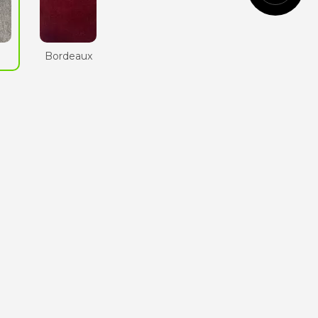
Cognac
n
Bordeaux
Vert
anglais