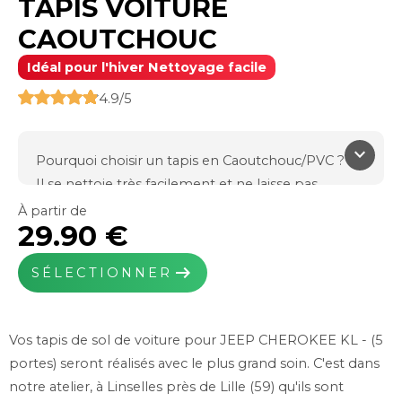
TAPIS VOITURE
CAOUTCHOUC
Idéal pour l'hiver Nettoyage facile
4.9/5
keyboard_arrow_down
Pourquoi choisir un tapis en Caoutchouc/PVC ?
Il se nettoie très facilement et ne laisse pas
l'humidité pénétrer sur votre moquette d'origine.
À partir de
29.90 €
Il est indispensable l'hiver en cas d'intempéries et
de fortes pluies.
arrow_right_alt
SÉLECTIONNER
Fabriqué en France dans notre usine de Linselles
(59)
Efficace et résistant
Vos tapis de sol de voiture pour JEEP CHEROKEE KL - (5
Caoutchouc thermo Plastic TPR
portes) seront réalisés avec le plus grand soin. C'est dans
Poids total : 1900g/m²
notre atelier, à Linselles près de Lille (59) qu'ils sont
Épaisseur : 7mm