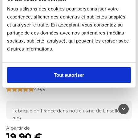
Nous utilisons des cookies pour personnaliser votre
expérience, afficher des contenus et publicités adaptés,
et analyser le trafic. En acceptant, vous consentez au
partage de ces données avec nos partenaires (médias
sociaux, publicité, analyse), qui peuvent les croiser avec
d'autres informations.
TAPIS VOITURE
MOQUETTE ESSENTIEL
Tout autoriser
Fonctionnel
4.9/5
keyboard_arrow_down
Fabriqué en France dans notre usine de Linselles
(59)
Protège le plancher de votre véhicule
À partir de
19.90 €
Moquette aiguilletée