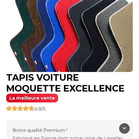
TAPIS VOITURE
MOQUETTE EXCELLENCE
La meilleure vente
4.9/5
keyboard_arrow_down
Notre qualité Premium !
Fabriqué en France dans notre usine de Linselles