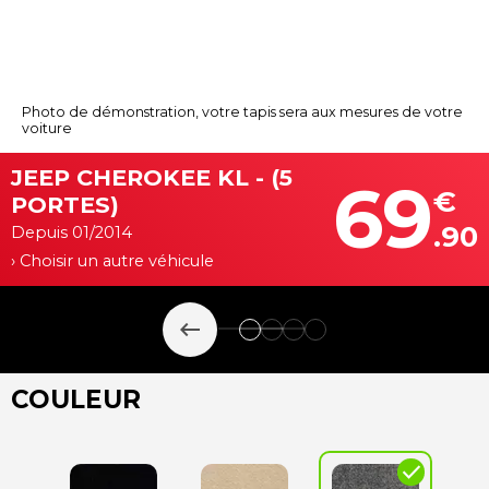
Photo de démonstration, votre tapis sera aux mesures de votre
voiture
JEEP CHEROKEE KL - (5
69
€
PORTES)
.90
Depuis 01/2014
› Choisir un autre véhicule
keyboard_backspace
COULEUR
check