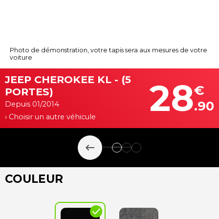
Photo de démonstration, votre tapis sera aux mesures de votre
voiture
JEEP CHEROKEE KL - (5
28
€
PORTES)
.90
Depuis 01/2014
› Choisir un autre véhicule
keyboard_backspace
COULEUR
check