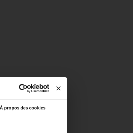
À propos des cookies
close
DU 1ER