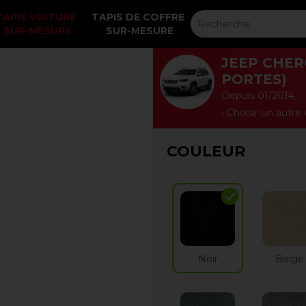
TAPIS VOITURE 
TAPIS DE COFFRE 
SUR-MESURE
SUR-MESURE
JEEP CHERO
PORTES)
Depuis 01/2014
› Choisir un autre
COULEUR
check
Noir
Beige