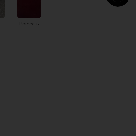
Cognac
n
Bordeaux
Vert
anglais