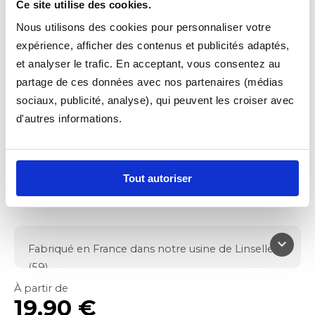
Ce site utilise des cookies.
Nous utilisons des cookies pour personnaliser votre
expérience, afficher des contenus et publicités adaptés,
et analyser le trafic. En acceptant, vous consentez au
partage de ces données avec nos partenaires (médias
sociaux, publicité, analyse), qui peuvent les croiser avec
d'autres informations.
TAPIS VOITURE
MOQUETTE ESSENTIEL
Fonctionnel
Tout autoriser
4.9/5
keyboard_arrow_down
Fabriqué en France dans notre usine de Linselles
(59)
Protège le plancher de votre véhicule
À partir de
19.90 €
Moquette aiguilletée