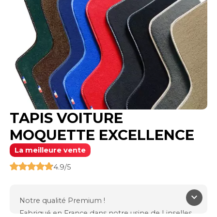
TAPIS VOITURE
MOQUETTE EXCELLENCE
La meilleure vente
4.9/5
keyboard_arrow_down
Notre qualité Premium !
Fabriqué en France dans notre usine de Linselles