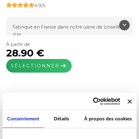
4.9/5
keyboard_arrow_down
Fabriqué en France dans notre usine de Linselles
(59)
Qualité et confort
À partir de
28.90 €
Moquette velours
650g/m² de fibre PP
arrow_right_alt
SÉLECTIONNER
Poids total : 2000g/m²
Épaisseur : 9mm
Noir, Gris
Système de fixations inclus si prévus à l'origine
Broderies possibles
Consentement
Détails
À propos des cookies