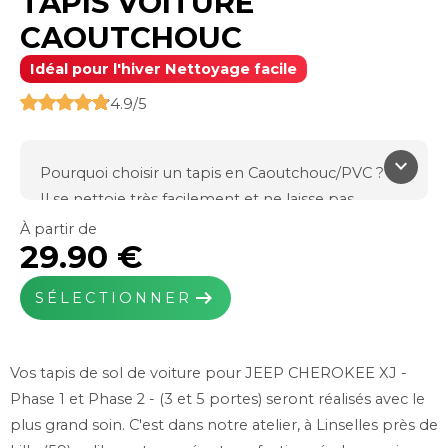
TAPIS VOITURE
CAOUTCHOUC
Idéal pour l'hiver Nettoyage facile
4.9/5
keyboard_arrow_down
Pourquoi choisir un tapis en Caoutchouc/PVC ?
Il se nettoie très facilement et ne laisse pas
l'humidité pénétrer sur votre moquette d'origine.
À partir de
29.90 €
Il est indispensable l'hiver en cas d'intempéries et
de fortes pluies.
arrow_right_alt
SÉLECTIONNER
Fabriqué en France dans notre usine de Linselles
(59)
Efficace et résistant
Vos tapis de sol de voiture pour JEEP CHEROKEE XJ -
Caoutchouc thermo Plastic TPR
Phase 1 et Phase 2 - (3 et 5 portes) seront réalisés avec le
Poids total : 1900g/m²
plus grand soin. C'est dans notre atelier, à Linselles près de
Épaisseur : 7mm