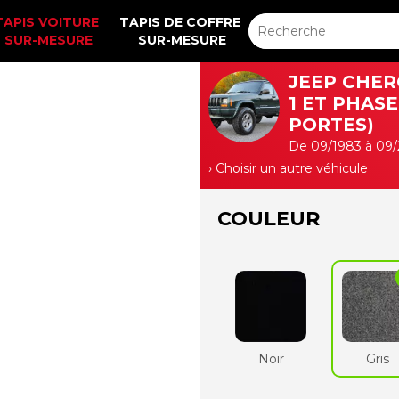
TAPIS VOITURE 
TAPIS DE COFFRE 
SUR-MESURE
SUR-MESURE
JEEP CHER
1 ET PHASE 
PORTES)
De 09/1983 à 09
› Choisir un autre véhicule
COULEUR
Noir
Gris