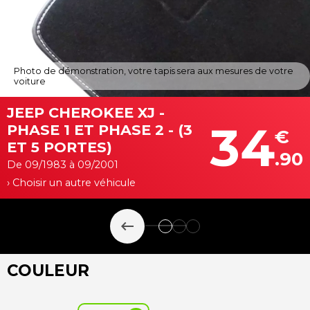
Photo de démonstration, votre tapis sera aux mesures de votre
voiture
JEEP CHEROKEE XJ -
34
PHASE 1 ET PHASE 2 - (3
€
ET 5 PORTES)
.90
De 09/1983 à 09/2001
› Choisir un autre véhicule
keyboard_backspace
COULEUR