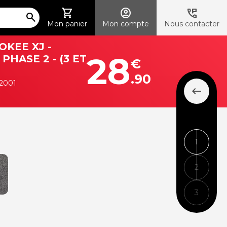
shopping_cart
account_circle
perm_phone_msg
search
Mon panier
Mon compte
Nous contacter
OKEE XJ -
28
 PHASE 2 - (3 ET
€
.90
/2001
keyboard_backspace
COMPOS
BRODER
1
AVEC
Avant cond
2
Avant cond
3
2 tapis avan