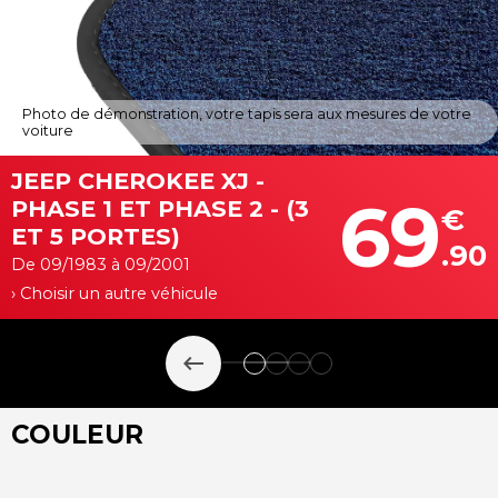
Photo de démonstration, votre tapis sera aux mesures de votre
voiture
JEEP CHEROKEE XJ -
69
PHASE 1 ET PHASE 2 - (3
€
ET 5 PORTES)
.90
De 09/1983 à 09/2001
› Choisir un autre véhicule
keyboard_backspace
COULEUR