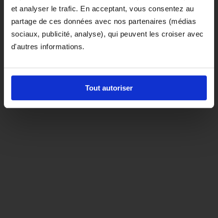
et analyser le trafic. En acceptant, vous consentez au
D'ici là, si vous souhaitez le coloris noir,
partage de ces données avec nos partenaires (médias
orientez-vous vers la matière "indispensable"
sociaux, publicité, analyse), qui peuvent les croiser avec
d'autres informations.
Tout autoriser