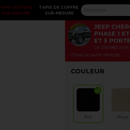
TAPIS VOITURE 
TAPIS DE COFFRE 
SUR-MESURE
SUR-MESURE
JEEP CHER
PHASE 1 ET
ET 5 PORTE
De 09/1983 à 09
› Choisir un autre véhicule
COULEUR
check
Noir
Beige