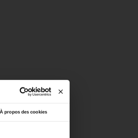
À propos des cookies
close
DU 1ER