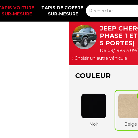
TAPIS VOITURE 
TAPIS DE COFFRE 
SUR-MESURE
SUR-MESURE
JEEP CHER
PHASE 1 ET
5 PORTES)
De 09/1983 à 09
› Choisir un autre véhicule
COULEUR
Noir
Beige