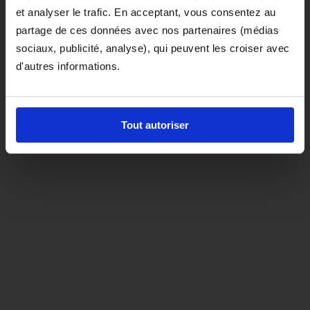
et analyser le trafic. En acceptant, vous consentez au
D'ici là, si vous souhaitez le coloris noir,
partage de ces données avec nos partenaires (médias
orientez-vous vers la matière "indispensable"
sociaux, publicité, analyse), qui peuvent les croiser avec
d'autres informations.
Tout autoriser