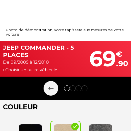
Photo de démonstration, votre tapis sera aux mesures de votre
voiture
JEEP COMMANDER - 5
69
€
PLACES
.90
De 09/2005 à 12/2010
› Choisir un autre véhicule
keyboard_backspace
COULEUR
check