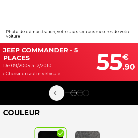
Photo de démonstration, votre tapis sera aux mesures de votre
voiture
JEEP COMMANDER - 5
55
€
PLACES
.90
De 09/2005 à 12/2010
› Choisir un autre véhicule
keyboard_backspace
COULEUR
check