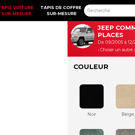
TAPIS VOITURE 
TAPIS DE COFFRE 
SUR-MESURE
SUR-MESURE
JEEP COMM
PLACES
De 09/2005 à 12/
› Choisir un autre
COULEUR
Noir
Beige