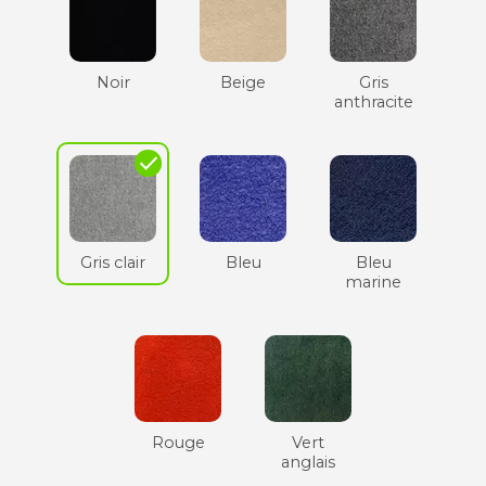
Noir
Beige
Gris
anthracite
check
Gris clair
Bleu
Bleu
marine
Rouge
Vert
anglais