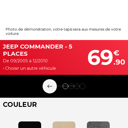
Photo de démonstration, votre tapis sera aux mesures de votre
voiture
JEEP COMMANDER - 5
69
€
PLACES
.90
De 09/2005 à 12/2010
› Choisir un autre véhicule
keyboard_backspace
COULEUR