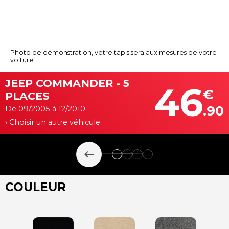
Photo de démonstration, votre tapis sera aux mesures de votre
voiture
JEEP COMMANDER - 5
46
€
PLACES
.90
De 09/2005 à 12/2010
› Choisir un autre véhicule
keyboard_backspace
COULEUR