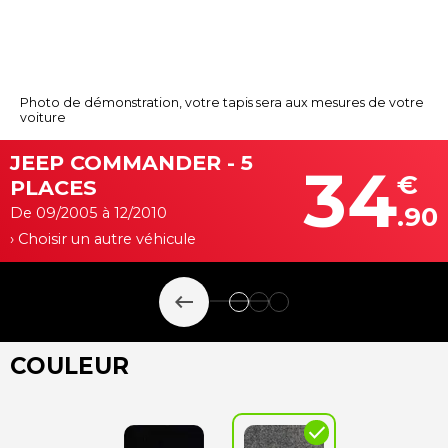
Photo de démonstration, votre tapis sera aux mesures de votre
voiture
JEEP COMMANDER - 5
34
€
PLACES
.90
De 09/2005 à 12/2010
› Choisir un autre véhicule
keyboard_backspace
COULEUR
check