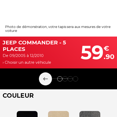
Photo de démonstration, votre tapis sera aux mesures de votre
voiture
JEEP COMMANDER - 5
59
€
PLACES
.90
De 09/2005 à 12/2010
› Choisir un autre véhicule
keyboard_backspace
COULEUR