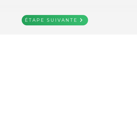
navigate_next
ÉTAPE SUIVANTE
ÉTAPE
ÉTAPE
AJOUTER AU
keyboard_backspace
shopping_cart
keyboard_backspace
keyboard_backspace
navigate_next
navigate_next
Retour
Retour
Retour
PANIER
SUIVANTE
SUIVANTE