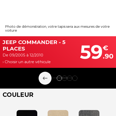
Photo de démonstration, votre tapis sera aux mesures de votre
voiture
JEEP COMMANDER - 5
59
€
PLACES
.90
De 09/2005 à 12/2010
› Choisir un autre véhicule
keyboard_backspace
COULEUR