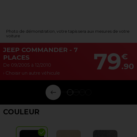
Photo de démonstration, votre tapis sera aux mesures de votre
voiture
JEEP COMMANDER - 7
79
€
PLACES
.90
De 09/2005 à 12/2010
› Choisir un autre véhicule
keyboard_backspace
COULEUR
check