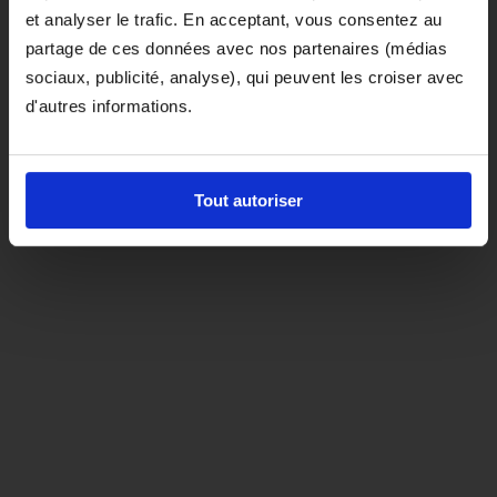
et analyser le trafic. En acceptant, vous consentez au
D'ici là, si vous souhaitez le coloris noir,
partage de ces données avec nos partenaires (médias
orientez-vous vers la matière "indispensable"
sociaux, publicité, analyse), qui peuvent les croiser avec
d'autres informations.
Tout autoriser